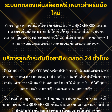
ระบบทดลองเล่นสล็อตฟรี เหมาะสำหรับมือ
ใหม่
สำหรับผู้เล่นที่ยังไม่มั่นใจหรือเพิ่งเริ่มต้น HUBJOKER888 มีระบบ
ทดลองเล่นสล็อตฟรี
ที่เปิดให้เล่นได้ทุกค่ายโดยไม่ต้องสมัคร
สมาชิก ผู้เล่นสามารถทดลองเกมได้แบบไม่จำกัดรอบ เพื่อศึกษารูป
แบบการเล่นและฟีเจอร์ของแต่ละเกมก่อนเริ่มเดิมพันจริง
บริการลูกค้าระดับมืออาชีพ ตลอด 24 ชั่วโมง
ทีมงานของ HUBJOKER888 พร้อมให้บริการผู้เล่นตลอดเวลา ผ่าน
หลายช่องทาง เช่น แชทสด, ไลน์ และอีเมล โดยมีเจ้าหน้าที่ที่ผ่านการ
อบรมเฉพาะทางด้านคาสิโนออนไลน์ คอยให้คำแนะนำ แก้ไขปัญหา
และตอบคำถามทุกเรื่องอย่างสุภาพและรวดเร็ว
ไม่ว่าจะเป็นปัญหาเรื่องการฝากถอน การสมัครสมาชิก หรือการเข้า
เกม ทีมงาน HUBJOKER888 พร้อมช่วยเหลือทันที เพราะเราเข้าใจดี
ว่า
ประสบการณ์ของผู้เล่นคือหัวใจของการให้บริการที่ดี