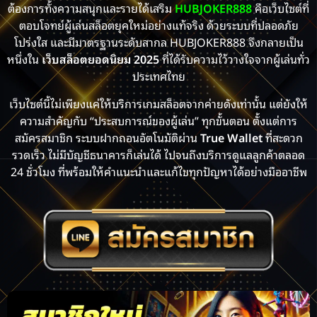
ต้องการทั้งความสนุกและรายได้เสริม
HUBJOKER888
คือเว็บไซต์ที่
ตอบโจทย์ผู้เล่นสล็อตยุคใหม่อย่างแท้จริง ด้วยระบบที่ปลอดภัย
โปร่งใส และมีมาตรฐานระดับสากล HUBJOKER888 จึงกลายเป็น
หนึ่งใน
เว็บสล็อตยอดนิยม 2025
ที่ได้รับความไว้วางใจจากผู้เล่นทั่ว
ประเทศไทย
เว็บไซต์นี้ไม่เพียงแค่ให้บริการเกมสล็อตจากค่ายดังเท่านั้น แต่ยังให้
ความสำคัญกับ “ประสบการณ์ของผู้เล่น” ทุกขั้นตอน ตั้งแต่การ
สมัครสมาชิก ระบบฝากถอนอัตโนมัติผ่าน
True Wallet
ที่สะดวก
รวดเร็ว ไม่มีบัญชีธนาคารก็เล่นได้ ไปจนถึงบริการดูแลลูกค้าตลอด
24 ชั่วโมง ที่พร้อมให้คำแนะนำและแก้ไขทุกปัญหาได้อย่างมืออาชีพ