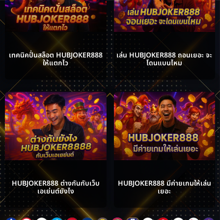
เทคนิคปั่นสล็อต HUBJOKER888
เล่น HUBJOKER888 ถอนเยอะ จะ
ให้แตกไว
โดนแบนไหม
HUBJOKER888 ต่างกันกับเว็บ
HUBJOKER888 มีค่ายเกมให้เล่น
เอเย่นต์ยังไง
เยอะ