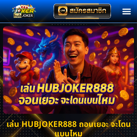
เล่น HUBJOKER888 ถอนเยอะ จะโดน
แบนไหม