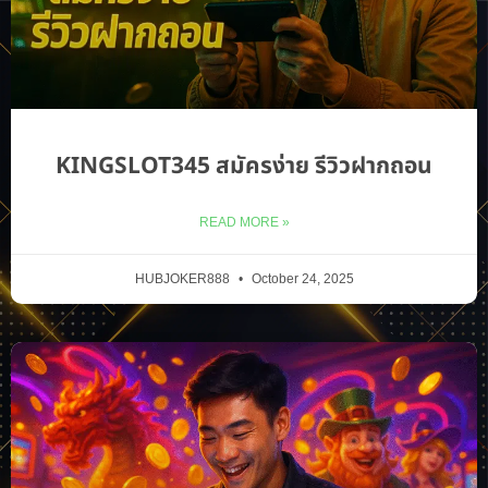
KINGSLOT345 สมัครง่าย รีวิวฝากถอน
READ MORE »
HUBJOKER888
October 24, 2025