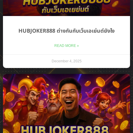
HUBJOKER888 ต่างกันกับเว็บเอเย่นต์ยังไง
READ MORE »
December 4, 2025