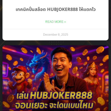
เทคนิคปั่นสล็อต HUBJOKER888 ให้แตกไว
READ MORE »
December 8, 2025