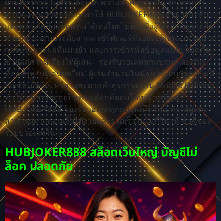
ผ่านตัวกลาง ไม่ผ่านเอเย่นต์ ความสำคัญของเว็บตรงคือการ
ควบคุมคุณภาพบริการ ทำให้ HUBJOKER888 สามารถปรับ
แต่งความเสถียรของเกมได้เองโดยไม่ต้องพึ่งผู้ให้บริการรายอื่น
มาตรฐานระบบระดับสากล เซิร์ฟเวอร์ที่รองรับผู้เล่นจำนวนมาก
การประมวลผลที่แม่นยำ และการเข้ารหัสข้อมูลแบบปลอดภัย
ช่วยลดความเสี่ยงให้ผู้เล่น รองรับวอเลททุกแบรนด์ สะดวก
ที่สุดสำหรับผู้เล่นยุคใหม่ ผู้เล่นจำนวนไม่น้อยประสบปัญหาไม่มี
บัญชีธนาคาร หรือไม่สะดวกทำธุรกรรมผ่าน Mobile Banking
ทำให้วอเลทกลายเป็นทางเลือกที่ตอบโจทย์มากที่สุด
HUBJOKER888 รองรับวอเลททุกแบรนด์ในไทย ทำให้ผู้เล่น
สามารถฝากถอนเงินได้ง่ายและรวดเร็วในไม่กี่วินาที ข้อดีของ
ระบบวอเลทใน […]
HUBJOKER888 สล็อตเว็บใหญ่ บัญชีไม่
ล็อค ปลอดภัย