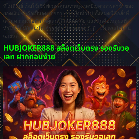
ที่ไม่ดีเลย์ เว็บใช้เซิร์ฟเวอร์คุณภาพสูง ลดปัญหาการล่าช้าของ
ยอดเงิน ซึ่งถือเป็นจุดแตกต่างจากเว็บทั่วไป ทั้งหมดนี้คือสิ่งที่
เสริมความเชื่อมั่นให้ผู้เล่นรู้สึกปลอดภัย และนั่นคือเหตุผลที่
ทำให้เว็บมีผู้เล่นประจำอยู่ต่อเนื่องตลอด 5 ปี เว็บตรงไม่ผ่าน
เอเย่นต์ […]
HUBJOKER888 สล็อตเว็บตรง รองรับวอ
เลท ฝากถอนง่าย