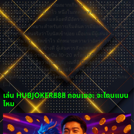
ที่ต้องการเริ่มปั่นแบบไม่เสี่ยงมากเกินไป เลือกเกมที่เข้ารางวัล
ง่าย เพื่อเพิ่มโอกาสแตกไว หนึ่งในเทคนิคหลักที่ผู้เล่นมืออาชีพ
นิยมใช้คือ การเลือกเกมสล็อตที่มีอัตราเข้ารางวัลดีในช่วงเวลา
นั้น โดยเกมที่เหมาะสำหรับการเริ่มต้นควรมีองค์ประกอบดังนี้:
มีรีวิวจากผู้เล่นจริงว่าโบนัสเข้าบ่อย เมื่อเกมมีผู้เล่นจำนวนมาก
พูดตรงกันว่ารางวัลเข้าไว มักหมายความว่าอัตราการสร้าง
กำไรในเกมนั้นค่อนข้างดี ผู้เล่นควรสังเกตจากประสบการณ์
ของตัวเองด้วย ว่าการสปิน 10–20 ครั้งแรกมีการเข้ารางวัล
บ้างไหม หากมี ถือว่าเป็นสัญญาณที่ดี มีฟีเจอร์ช่วยเสริม เช่น
Free Spin หรือตัวคูณเพิ่ม ฟีเจอร์เหล่านี้เป็นหัวใจสำคัญที่ช่วย
ให้ผู้เล่นทำกำไรมากขึ้น โดยเฉพาะตัวคูณที่สะสมระหว่างเกม
[…]
เล่น HUBJOKER888 ถอนเยอะ จะโดนแบน
ไหม