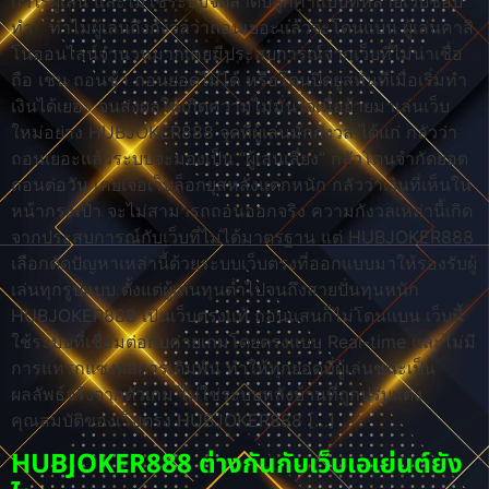
กำไรผู้เล่น และไม่ใช้ระบบจัดลำดับลูกค้าแบบที่หลายเว็บชอบ
ทำ ทำไมผู้เล่นถึงกังวลว่าถอนเยอะแล้วจะโดนแบน ผู้เล่นคาสิ
โนออนไลน์จำนวนมากเคยมีประสบการณ์จากเว็บที่ไม่น่าเชื่อ
ถือ เช่น ถอนช้า ถอนยอดไม่ได้ หรือโดนปิดยูสทันทีเมื่อเริ่มทำ
เงินได้เยอะ จนส่งผลให้เกิดความไม่มั่นใจเมื่อย้ายมาเล่นเว็บ
ใหม่อย่าง HUBJOKER888 จุดที่ผู้เล่นมักกังวล ได้แก่ กลัวว่า
ถอนเยอะแล้วระบบจะมองเป็น “ผู้เล่นเสี่ยง” กลัวโดนจำกัดยอด
ถอนต่อวัน เคยเจอเว็บล็อกยุสหลังแตกหนัก กลัวว่าเงินที่เห็นใน
หน้ากระเป๋า จะไม่สามารถถอนออกจริง ความกังวลเหล่านี้เกิด
จากประสบการณ์กับเว็บที่ไม่ได้มาตรฐาน แต่ HUBJOKER888
เลือกตัดปัญหาเหล่านี้ด้วยระบบเว็บตรงที่ออกแบบมาให้รองรับผู้
เล่นทุกรูปแบบ ตั้งแต่ผู้เล่นทุนต่ำไปจนถึงสายปั่นทุนหนัก
HUBJOKER888 เป็นเว็บตรงแท้ ถอนแสนก็ไม่โดนแบน เว็บนี้
ใช้ระบบที่เชื่อมต่อกับค่ายเกมโดยตรงแบบ Real-time และไม่มี
การแทรกแซงผลการเดิมพัน ทำให้ทุกยอดที่ผู้เล่นชนะเป็น
ผลลัพธ์จริงจากตัวเกม ไม่ใช่ระบบหลังบ้านที่ถูกปรับแต่ง
คุณสมบัติของเว็บตรง HUBJOKER888 […]
HUBJOKER888 ต่างกันกับเว็บเอเย่นต์ยัง