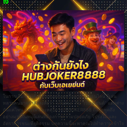
ไง
ในการเลือกเว็บสำหรับเล่นสล็อตหรือคาสิโนออนไลน์ ผู้เล่น
หลายคนอาจกำลังสงสัยว่า “เว็บตรง” กับ “เว็บเอเย่นต์” แตกต่าง
กันแค่ไหน และเพราะเหตุใด HUBJOKER888 ถึงถูกพูดถึง
อย่างมากในหมู่ผู้เล่นที่ต้องการความปลอดภัย โปร่งใส และ
อัตราการชนะที่ยุติธรรม บทความนี้จะพาคุณไปทำความเข้าใจ