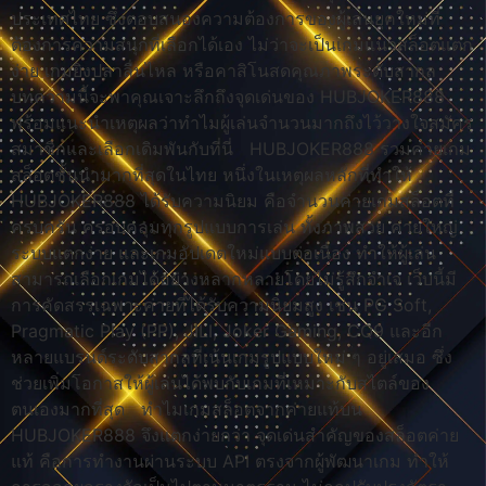
ประเทศไทย ซึ่งตอบสนองความต้องการของผู้เล่นยุคใหม่ที่
ต้องการความสนุกที่เลือกได้เอง ไม่ว่าจะเป็นเกมแนวสล็อตแตก
ง่าย เกมยิงปลาลื่นไหล หรือคาสิโนสดคุณภาพระดับสากล
บทความนี้จะพาคุณเจาะลึกถึงจุดเด่นของ HUBJOKER888
พร้อมแนะนำเหตุผลว่าทำไมผู้เล่นจำนวนมากถึงไว้วางใจสมัคร
สมาชิกและเลือกเดิมพันกับที่นี่ HUBJOKER888 รวมค่ายเกม
สล็อตชั้นนำมากที่สุดในไทย หนึ่งในเหตุผลหลักที่ทำให้
HUBJOKER888 ได้รับความนิยม คือจำนวนค่ายเกมสล็อตที่
ครบครัน ครอบคลุมทุกรูปแบบการเล่น ทั้งภาพสวย ค่ายใหญ่
ระบบแตกง่าย และเกมอัปเดตใหม่แบบต่อเนื่อง ทำให้ผู้เล่น
สามารถเลือกเกมได้อย่างหลากหลายโดยไม่รู้สึกจำเจ เว็บนี้มี
การคัดสรรเฉพาะค่ายที่ได้รับความนิยมสูง เช่น PG Soft,
Pragmatic Play (PP), JILI, Joker Gaming, CQ9 และอีก
หลายแบรนด์ระดับสากลที่เน้นเกมรูปแบบใหม่ ๆ อยู่เสมอ ซึ่ง
ช่วยเพิ่มโอกาสให้ผู้เล่นได้พบกับเกมที่เหมาะกับสไตล์ของ
ตนเองมากที่สุด ทำไมเกมสล็อตจากค่ายแท้บน
HUBJOKER888 จึงแตกง่ายกว่า จุดเด่นสำคัญของสล็อตค่าย
แท้ คือการทำงานผ่านระบบ API ตรงจากผู้พัฒนาเกม ทำให้