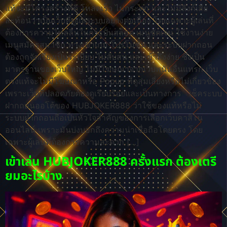
แท้จะมีโครงสร้างที่ดี โหลดเร็ว ไม่กระตุก และไม่มีลิงก์เสีย
สะท้อนว่าเป็นเว็บที่ดูแลระบบอย่างต่อเนื่อง โดยเฉพาะผู้เล่นที่
ต้องการความไหลลื่นในการปั่นสล็อต เมนูชัดเจน ใช้งานง่าย
เมนูสมัครสมาชิก ทางเข้าเกม โปรโมชั่น และระบบฝากถอน
ต้องถูกจัดเรียงเป็นระเบียบ ไม่สับสน และเข้าถึงง่าย ซึ่งเป็น
มาตรฐานของเว็บใหญ่ ไม่มีโฆษณาจากเว็บพนันอื่นแทรก เว็บ
ตรงแท้จะไม่มีโฆษณาหรือ Popup ที่ดูสุ่มเสี่ยงหรือไม่เกี่ยวข้อง
เพราะเว็บที่ปลอดภัยต้องดูเรียบร้อยและเป็นทางการ เช็คระบบ
ฝากถอนออโต้ของ HUBJOKER888 ว่าใช้ของแท้หรือไม่
ระบบฝากถอนถือเป็นหัวใจสำคัญของการเลือกเว็บคาสิโน
ออนไลน์ เพราะมันบ่งบอกถึงความน่าเชื่อถือโดยตรง โดย
เฉพาะผู้เล่นที่ต้องการความสะดวก […]
เข้าเล่น HUBJOKER888 ครั้งแรก ต้องเตรี
ยมอะไรบ้าง