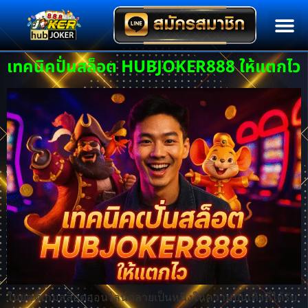
เทคนิคปั่นสล็อต HUBJOKER888 ให้แตกไว
ในยุคที่เกมสล็อตออนไลน์กลายเป็นหนึ่งในความบันเทิงที่ได้รับ