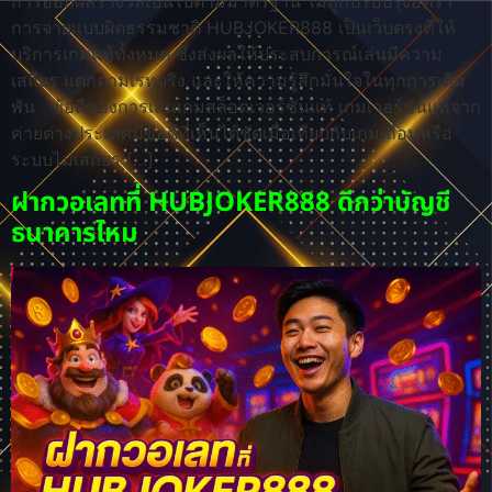
การออกผลรางวัลเป็นไปตามมาตรฐาน ไม่ถูกปรับปรุงอัตรา
การจ่ายแบบผิดธรรมชาติ HUBJOKER888 เป็นเว็บตรงที่ให้
บริการเกมแท้ทั้งหมด ซึ่งส่งผลให้ประสบการณ์เล่นมีความ
เสถียร แตกตามเรทจริง และให้ความรู้สึกมั่นใจในทุกการเดิม
พัน ข้อดีของการเล่นเกมสล็อตเวอร์ชันแท้ เกมเวอร์ชันแท้จาก
ค่ายต่างประเทศมีข้อดีที่เห็นได้ชัดเมื่อเทียบกับเกมเถื่อนหรือ
ระบบไม่เสถียร […]
ฝากวอเลทที่ HUBJOKER888 ดีกว่าบัญชี
ธนาคารไหม