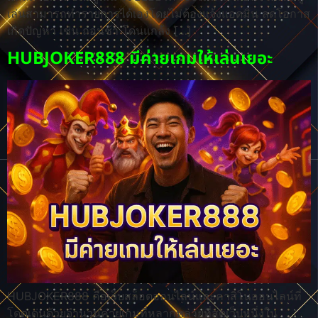
เล่นสามารถทำรายการได้เองโดยไม่ต้องแจ้งแอดมิน ลดโอกาส
เกิดปัญหา เช่น ถอนช้า โดนแกล้ง […]
HUBJOKER888 มีค่ายเกมให้เล่นเยอะ
HUBJOKER888 คือเว็บสล็อตออนไลน์และคาสิโนออนไลน์ที่
โดดเด่นด้วยจำนวนค่ายเกมที่หลากหลายที่สุดเว็บหนึ่งใน