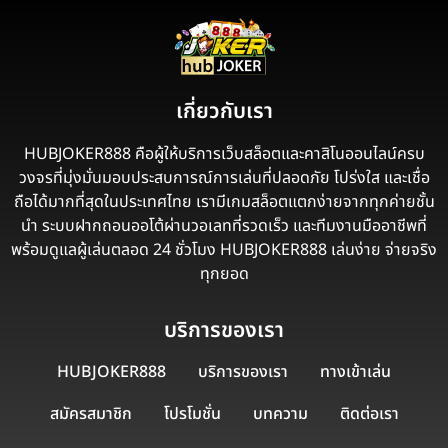
เกี่ยวกับเรา
HUBJOKER888 คือผู้ให้บริการเว็บสล็อตและคาสิโนออนไลน์ครบ
วงจรที่มุ่งมั่นมอบประสบการณ์การเล่นที่ปลอดภัย โปร่งใส และเชื่อ
ถือได้มากที่สุดในประเทศไทย เรามีเกมสล็อตแตกง่ายจากทุกค่ายชั้น
นำ ระบบฝากถอนออโต้ผ่านวอเลทที่รวดเร็ว และทีมงานมืออาชีพที่
พร้อมดูแลผู้เล่นตลอด 24 ชั่วโมง HUBJOKER888 เล่นง่าย จ่ายจริง
ทุกยอด
บริการของเรา
HUBJOKER888
บริการของเรา
ทางเข้าเล่น
สมัครสมาชิก
โปรโมชั่น
บทความ
ติดต่อเรา